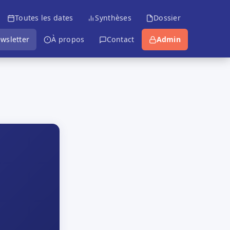
Toutes les dates
Synthèses
Dossier
wsletter
À propos
Contact
Admin