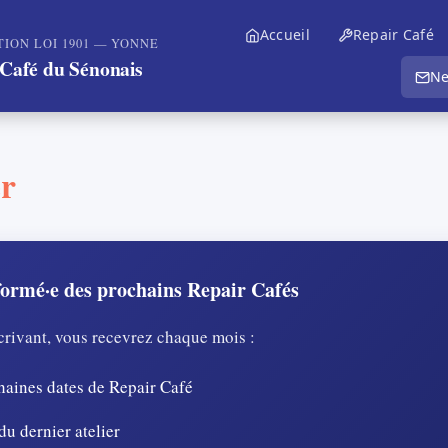
Accueil
Repair Café
TION LOI 1901 — YONNE
Café du Sénonais
Ne
er
formé·e des prochains Repair Cafés
crivant, vous recevrez chaque mois :
haines dates de Repair Café
du dernier atelier